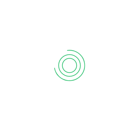
Çalışkan’ın Meram Yeniyol’da bulunan Özel Psikiyatri
Kliniğinden Konyada Cinsel Terapi
Konyada Cinsel Terapi
Konyada Vajinismus Tedavisi
Konya Depresyon Tedavisi
Konya Duygu Durum bozukluğu doktoru
Konya Erken Bosalma İcin Hangi Doktor
Konya Erken Boşalıyorum Tedavisi
konya kişilik bozukluğu
konya kişilik bozukluğu tedavisi
Konya psikiyatri
Konya Psikiyatrist
Konya psikolojik danışmanlık