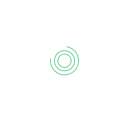
Çalışkan’ın Meram Yeniyol’da bulunan Özel Psikiyatri
Kliniğinden Konyada Cinsel Terapi
Konyada Cinsel Terapi
Konyada Vajinismus Tedavisi
Konya Depresyon Tedavisi
Konya Duygu Durum bozukluğu doktoru
Konya Erken Bosalma İcin Hangi Doktor
Konya Erken Boşalıyorum Tedavisi
konya kişilik bozukluğu
konya kişilik bozukluğu tedavisi
Konya psikiyatri
Konya Psikiyatrist
Konya psikolojik danışmanlık