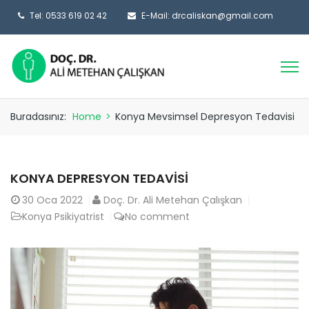
Tel: 0533 619 02 42
E-Mail: drcaliskan@gmail.com
Buradasınız:
Home
>
Konya Mevsimsel Depresyon Tedavisi
KONYA DEPRESYON TEDAVISI
30
Oca 2022
Doç. Dr. Ali Metehan Çalışkan
Konya Psikiyatrist
No comment