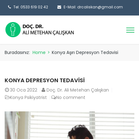
Tel: 0533 619 02 42
E-Mail: drcaliskan@gmail.com
Buradasınız:
Home
>
Konya Aşırı Depresyon Tedavisi
KONYA DEPRESYON TEDAVISI
30
Oca 2022
Doç. Dr. Ali Metehan Çalışkan
Konya Psikiyatrist
No comment