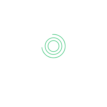
Kliniğinden Konyada Cinsel Terapi
Konyada Cinsel Terapi
Konyada Vajinismus Tedavisi
Konya Depresyon Tedavisi
Konya Duygu Durum bozukluğu doktoru
Konya Erken Bosalma İcin Hangi Doktor
Konya Erken Boşalıyorum Tedavisi
konya kişilik bozukluğu
konya kişilik bozukluğu tedavisi
Konya psikiyatri
Konya Psikiyatrist
Konya psikolojik danışmanlık
Konya psikoterapi danışmanları