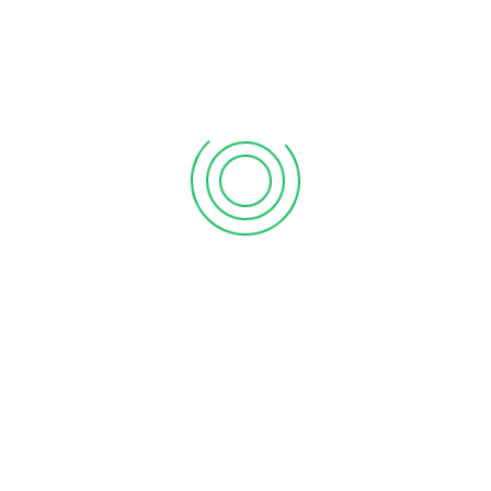
Konyada Vajinismus Tedavisi
Konya Depresyon Tedavisi
Konya Duygu Durum bozukluğu doktoru
Konya Erken Bosalma İcin Hangi Doktor
Konya Erken Boşalıyorum Tedavisi
konya kişilik bozukluğu
konya kişilik bozukluğu tedavisi
Konya psikiyatri
Konya Psikiyatrist
Konya psikolojik danışmanlık
Konya psikoterapi danışmanları
Konya psikoterapi doktorları