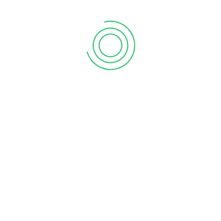
a genital bölgeyle ilişkili sorunlarda).
 çiftte oldukça etkili sonuçlar vermektedir. Davranışçı
uyarılma ve orgazm ile ilgili yaşanan sorunlarda ilişkiyi
aygı yaşanan durumlarda kaygının giderilmesi ve çiftlerin
ken Boşalıyorum Tedavisi
Konya Erken Boşalma
osalma İcin Hangi Doktor
yim
Konya Erken Boşalma Psikiyatri
NEXT POST